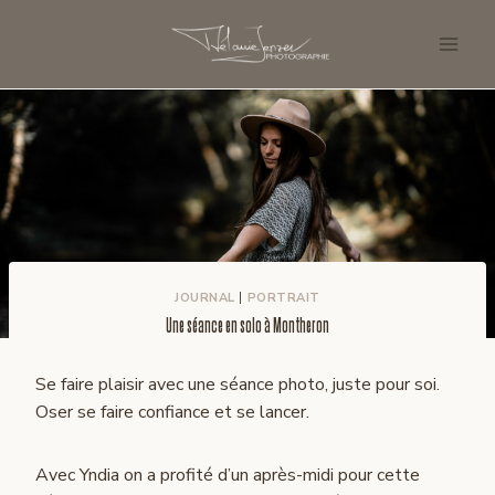
Aller
au
contenu
JOURNAL
|
PORTRAIT
Une séance en solo à Montheron
Se faire plaisir avec une séance photo, juste pour soi.
Oser se faire confiance et se lancer.
Avec Yndia on a profité d’un après-midi pour cette